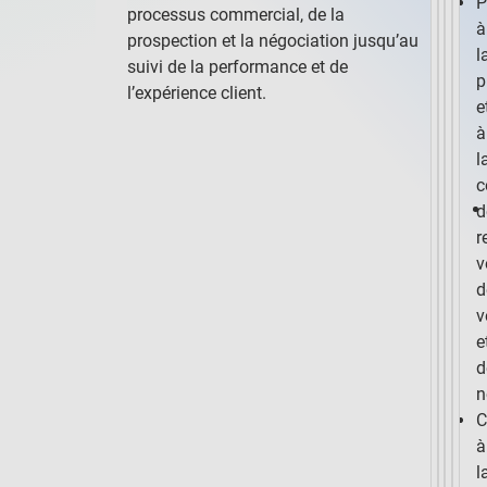
P
processus commercial, de la
à
prospection et la négociation jusqu’au
l
suivi de la performance et de
p
l’expérience client.
e
à
l
c
d
r
v
d
v
e
d
n
C
à
l