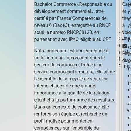
Caf
Bachelor Commerce «Responsable du
d
et
développement commercial», titre
n
thé
certifié par France Compétences de
c
à
niveau 6 (Bac+3), enregistré au RNCP
(
Le
volo
sous le numéro RNCP38123, en
t
poste
partenariat avec IPAC, éligible au CPF.
d
est
🅿️
C
Notre partenaire est une entreprise à
situé
Par
à
taille humaine, intervenant dans le
à
disp
l
secteur du commerce. Dotée d’un
Paris.
g
service commercial structuré, elle pilote
d
l’ensemble de son cycle de vente en
p
interne et accorde une grande
c
importance à la qualité de la relation
e
client et à la performance des résultats.
à
Dans un contexte de croissance, elle
s
renforce son équipe et recherche un
s
profil motivé pour monter en
c
compétences sur l’ensemble du