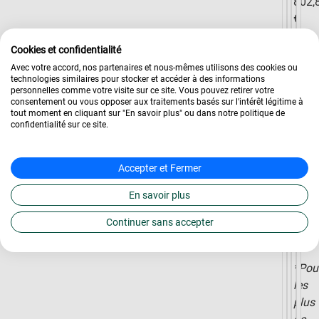
802,
€
et
Cookies et confidentialité
1
Avec votre accord, nos partenaires et nous-mêmes utilisons des cookies ou
867,
technologies similaires pour stocker et accéder à des informations
€
personnelles comme votre visite sur ce site. Vous pouvez retirer votre
consentement ou vous opposer aux traitements basés sur l'intérêt légitime à
/
tout moment en cliquant sur "En savoir plus" ou dans notre politique de
mois
confidentialité sur ce site.
selo
votre
Accepter et Fermer
nive
d’ét
En savoir plus
et
Continuer sans accepter
votre
âge.
*Pou
les
plus