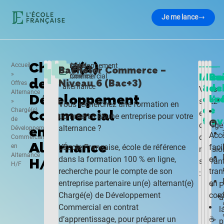
Je me lance
Chargé(e)
―
―
―
―
Accueil
Bachelor
Contrat
Développement
Paris
Bachelor Commerce –
»
Miss
Ava
Prof
Bo
Commerce
en
Commercial
de
Niveau 6 (Bac+3)
Offres
alternance
&
rec
de
Vous
Alternance
Développement
cond
l'o
serez
»
Vous recherchez une formation en
de
Chargé(e)
Commercial
en
commerce et une entreprise pour votre
de
trav
🚇
charge
en
alternance ?
Développement
Acc
des
Commercial
Alternance
en
faci
L’École Française, école de référence
missio
Alternance
en
dans la formation 100 % en ligne,
H/F
suivan
H/F
tran
recherche pour le compte de son
:
en
entreprise partenaire un(e) alternant(e)
P
co
Chargé(e) de Développement
à
Commercial en contrat
l
☕
d’apprentissage, pour préparer un
p