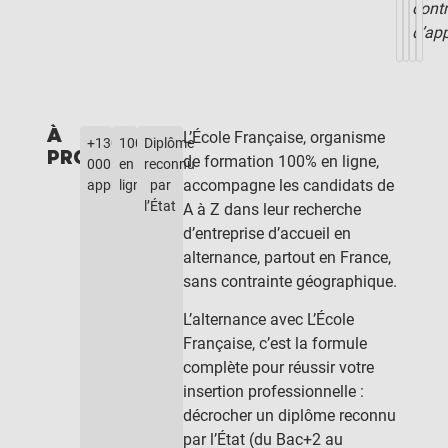
contr
d’app
À
L’École Française, organisme
+130
100%
Diplôme
PROPOS
de formation 100% en ligne,
000
en
reconnu
accompagne les candidats de
apprenants
ligne
par
l’État
A à Z dans leur recherche
d’entreprise d’accueil en
alternance, partout en France,
sans contrainte géographique.
L’alternance avec L’École
Française, c’est la formule
complète pour réussir votre
insertion professionnelle :
décrocher un diplôme reconnu
par l’État (du Bac+2 au