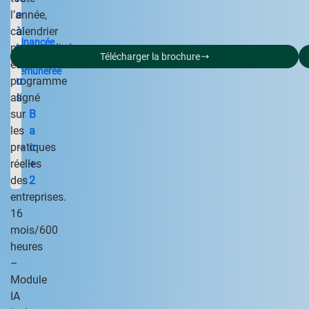
l’année,
e
calendrier
à
Financée
personnalisé
t
&
Télécharger la brochure
et
o
rémunérée
programme
u
aligné
s
sur
B
les
a
pratiques
c
réelles
+
des
2
entreprises.
16
mois/600
heures
–
Module
IA