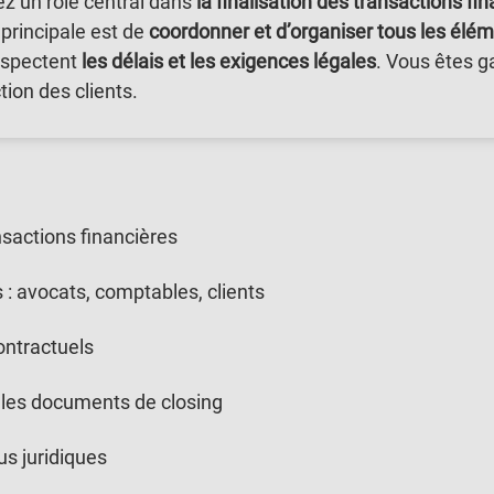
z un rôle central dans
la finalisation des transactions fi
 principale est de
coordonner et d’organiser tous les élém
respectent
les délais et les exigences légales
. Vous êtes g
tion des clients.
nsactions financières
 : avocats, comptables, clients
ontractuels
r les documents de closing
us juridiques