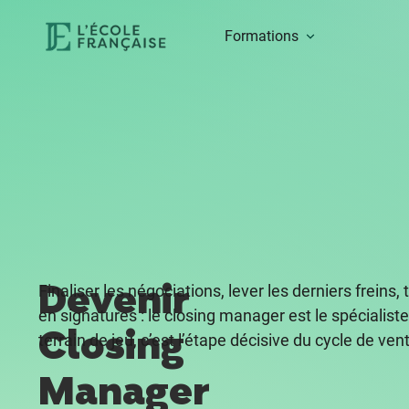
Formations
Devenir
Finaliser les négociations, lever les derniers freins
en signatures : le closing manager est le spécialist
Closing
terrain de jeu, c’est l’étape décisive du cycle de ven
Manager