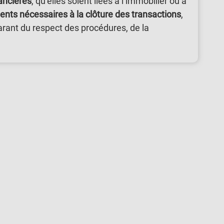
nancières
, qu’elles soient liées à l’immobilier ou à
ents nécessaires à la clôture des transactions
,
arant du respect des procédures, de la