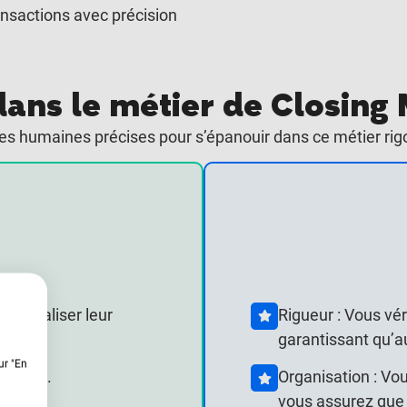
ransactions avec précision
 dans le métier de Closin
humaines précises pour s’épanouir dans ce métier rigo
s
à finaliser leur
Rigueur : Vous v
garantissant qu’au
ur "En
ficaces.
Organisation : Vo
vous assurez que 