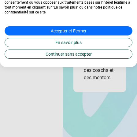
consentement ou vous opposer aux traitements basés sur l'intérêt légitime à
enrichi ma
synthèse. Je
tout moment en cliquant sur "En savoir plus" ou dans notre politique de
formation. Je
conseille
confidentialité sur ce site.
recommande
fortement,
vivement
mon entreprise
Accepter et Fermer
L’École
et moi-même
Française à
sommes ravis
En savoir plus
ceux qui
du suivi
Continuer sans accepter
cherchent une
effectué et de
alternance ou
la disponibilité
une entreprise
des coachs et
humaine et
des mentors.
dynamique.
Vous y
trouverez un
environnement
de travail
exceptionnel et
des personnes
passionnées