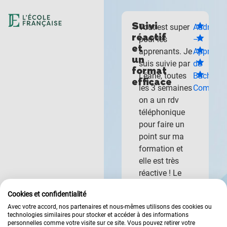
Alternance
Suivi
Mon alternance
Garance
Tout est super
Audrey
enrichissante
réactif
à L’École
–
pour les
–
et
et
Française a été
Apprentie
apprenants. Je
Apprenti
dynamique
un
une expérience
du
suis suivie par
du
!
format
professionnelle
Bachelor
Léane, toutes
Bachelor
efficace
et humaine
Marketing
les 3 semaines
Comptabi
!
extrêmement
Digital
on a un rdv
enrichissante.
téléphonique
J’ai eu la
pour faire un
chance de
point sur ma
suivre les cours
formation et
et de travailler
elle est très
en entreprise
réactive ! Le
au sein de cette
format des
Cookies et confidentialité
institution, ce
cours est très
Avec votre accord, nos partenaires et nous-mêmes utilisons des cookies ou
qui a
bien entre
technologies similaires pour stocker et accéder à des informations
grandement
vidéo et fiche
personnelles comme votre visite sur ce site. Vous pouvez retirer votre